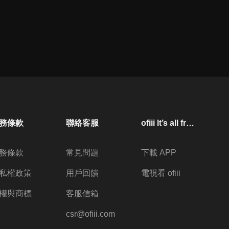
務條款
聯絡客服
ofiii lt’s all free
務條款
常見問題
下載 APP
私權政策
用戶回饋
電視看 ofiii
權與商標
客服信箱
csr@ofiii.com