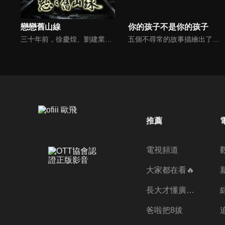
戀戀舊山線
你的孩子不是你的孩子
三十年前，徐慶煌、劉建業和周慧玉三個青梅竹馬的年輕人，在山線留下無數美好的回憶，卻因為一樁嚴重的背叛而各奔東西。三十年後的民國 87年，為了報導即將停駛的舊山線，劉英輝來到了泰興，老站長徐建煌卻拒絕他的採訪...
五個不尋常的故事描繪出了生活在社會壓力、父母箝制以及失能家庭下，個人所面對的不幸結果。
推薦
電視頻道
大家都在看🔥
長大才懂廣志的偉大
爸啦把8拔