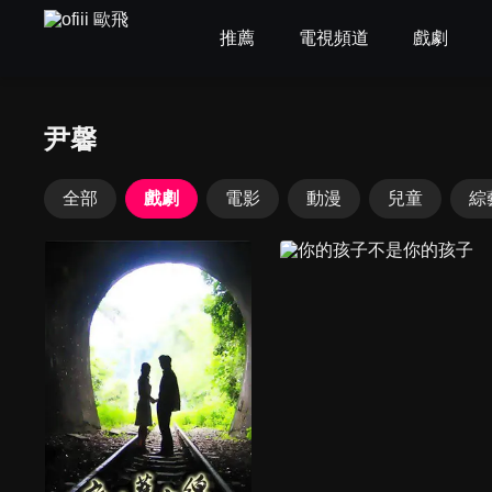
推薦
電視頻道
戲劇
尹馨
全部
戲劇
電影
動漫
兒童
綜