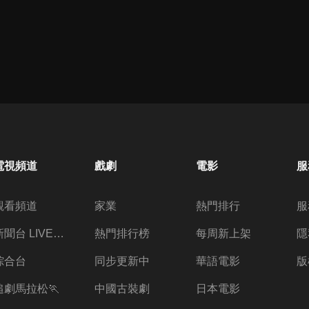
電視頻道
戲劇
電影
服
觀看頻道
家業
熱門排行
服
新聞台 LIVE 直播
熱門排行榜
每周新上架
隱
綜合台
同步更新中
華語電影
版
追劇馬拉松🏃
中國古裝劇
日本電影