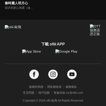
秦時麗人明月心
習武世家公孫麗（迪麗熱巴）自小跟隨爺爺習武，偶遇少年嬴政（張彬彬）遭人欺負將其救下，嬴政感念在心。戰國紛亂，公孫麗與二師兄相戀並懷孕，戰亂逃難中二師兄中毒受傷。為換解藥，公孫麗嫁給嬴政成為麗姬，嬴政謊稱孩子是自己的，麗姬深受感動，並愛上了他。但此時大師兄潛入宮中，一場風波將來到。
下載 ofiii APP
版權與商標
隱私權政策
服務條款
常見問題
用戶回饋
客服信箱 csr@ofiii.com
Copyright ©
2026
ofiii 歐飛 All Rights Reserved