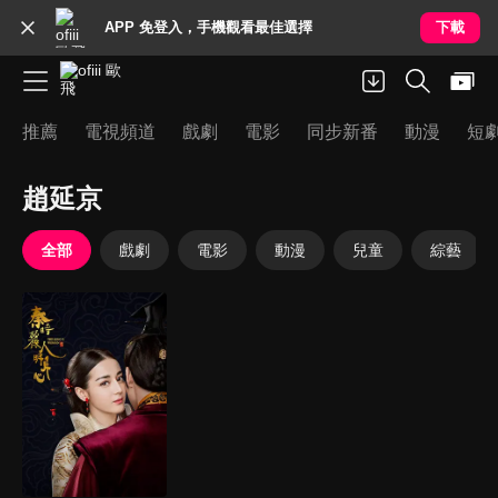
APP 免登入，手機觀看最佳選擇
下載
推薦
電視頻道
戲劇
電影
同步新番
動漫
短
趙延京
全部
戲劇
電影
動漫
兒童
綜藝