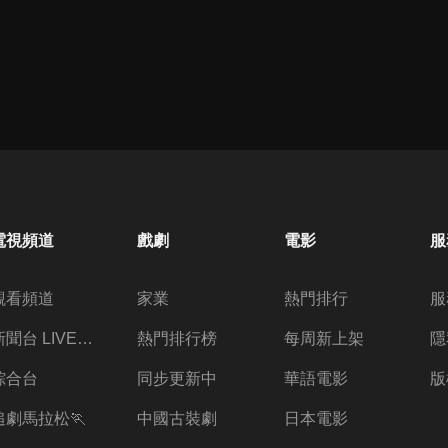
電視頻道
戲劇
電影
服
觀看頻道
家業
熱門排行
服
新聞台 LIVE 直播
熱門排行榜
每周新上架
隱
綜合台
同步更新中
華語電影
版
追劇馬拉松🏃
中國古裝劇
日本電影