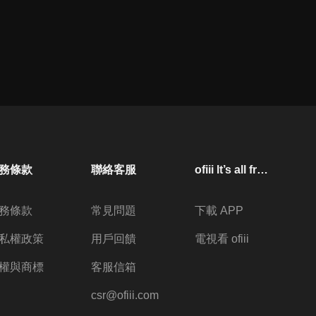
務條款
聯絡客服
ofiii lt’s all free
務條款
常見問題
下載 APP
私權政策
用戶回饋
電視看 ofiii
權與商標
客服信箱
csr@ofiii.com