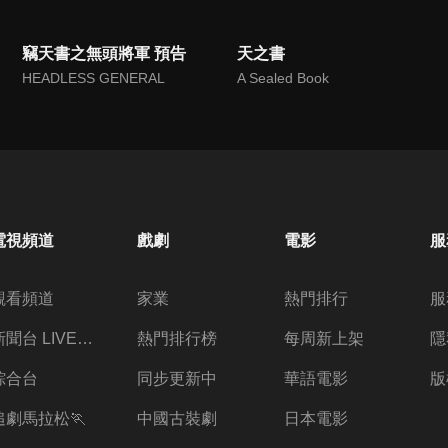
竊天書之無頭將軍 預告
天之書
HEADLESS GENERAL
A Sealed Book
電視頻道
戲劇
電影
服
觀看頻道
家業
熱門排行
服
新聞台 LIVE 直播
熱門排行榜
每周新上架
隱
綜合台
同步更新中
華語電影
版
追劇馬拉松🏃
中國古裝劇
日本電影