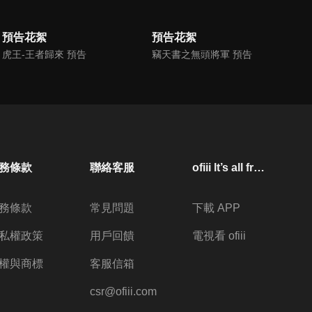
預告花絮
預告花絮
虎王-王者歸來 預告
竊天書之無頭將軍 預告
務條款
聯絡客服
ofiii lt’s all free
務條款
常見問題
下載 APP
私權政策
用戶回饋
電視看 ofiii
權與商標
客服信箱
csr@ofiii.com