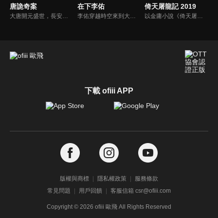
唐詭奇案
在下李佑
倚天屠龍記 2019
大唐開元盛世，長安繁華的表像下卻暗藏詭異奇案，民間探案人申屠柏奇與大理寺少卿堯遠、牧歸荑聯手，接連破除鬼嬰祭、壓棺、猛鬼鎮、木偶索命、典妻書多起案件，他們剝開權欲癡妄，於亡魂前叩問真相，在無聲處追討正義...
李佑穿越時空來到大寧朝虛江縣，子承父職當上衙役。小小衙役受人譏笑，李佑憤而贈詩，給同樣受辱的歌姬李環，孰料名聲大噪成為雅吏，更引來知縣賞識。沒想到李佑被武官劉巡檢與富商關員外同時搶親，陰差陽錯成為兩家贅婿...
以金庸小說《倚天屠龍記》為藍本改編。以武當五俠張翠山與明教殷素素之子張無忌（曾舜晞）的成長為主軸，講述江湖上的門派之間的恩怨情仇，以及張無忌和峨眉女俠周芷若（祝緒丹）、蒙古郡主趙敏（陳鈺琪）之間的愛恨糾葛。
下載 ofiii APP
版權與商標
隱私權政策
服務條款
常見問題
用戶回饋
客服信箱 csr@ofiii.com
Copyright ©
2026
ofiii 歐飛 All Rights Reserved