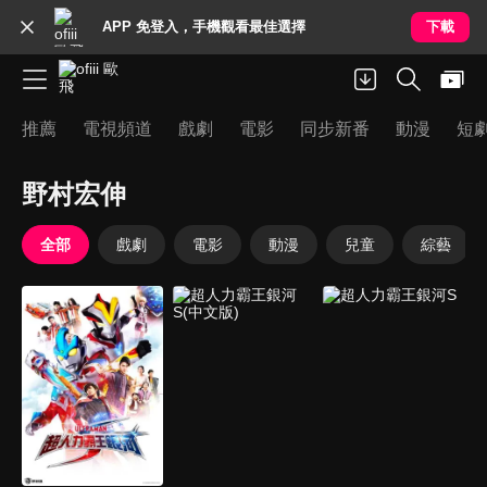
APP 免登入，手機觀看最佳選擇
下載
推薦
電視頻道
戲劇
電影
同步新番
動漫
短
野村宏伸
全部
戲劇
電影
動漫
兒童
綜藝