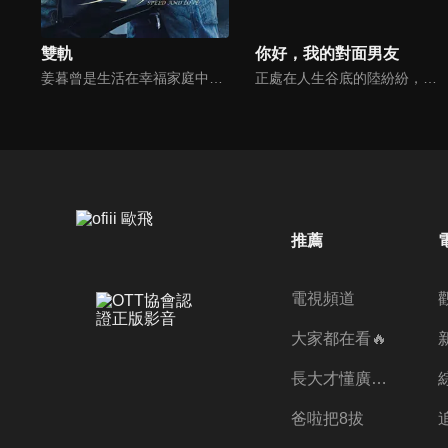
雙軌
你好，我的對面男友
姜暮曾是生活在幸福家庭中的小女孩，因父母離婚，生活發生巨變；而靳朝則隨父親移居泰國，成為地下賽車和拳場中的修車工。多年後，姜暮獨自前往泰國，揭開哥哥的秘密，兩人在異國重逢，從陌生到熟悉，共同面對生活的挑戰的故事。
正處在人生谷底的陸紛紛，雖然擁有絕對味覺的天賦，同時懷抱著成為紅酒大師的夢想，卻只能做著一份超市紅酒促銷員的工作。機緣巧合下，她救下了安達集團總裁許明辰。一個意外的吻，兩人聯絡的命運之門從此開啟，陸紛紛的吻成為了許明辰返老還童怪病唯一的「解藥」...
推薦
電視頻道
大家都在看🔥
長大才懂廣志的偉大
爸啦把8拔