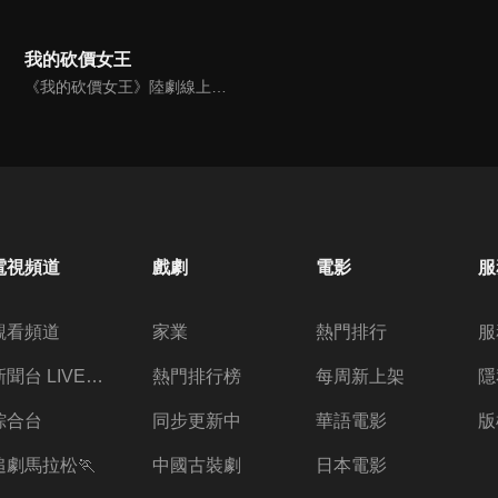
我的砍價女王
《我的砍價女王》陸劇線上看。被未婚夫拋棄的夏淺（吳謹言），決心走上代人砍價的全新職業之路，並因故結識了長盛酒店老闆盛哲甯（林更新）。性格迥異的兩人，工作上相愛相殺，生活上矛盾不斷，卻被迫聯手破解一個又一個謎團。加上盛哲寧亦兄亦友的夥伴秦賀博（吳奇隆），展開一段有趣的故事。
電視頻道
戲劇
電影
服
觀看頻道
家業
熱門排行
服
新聞台 LIVE 直播
熱門排行榜
每周新上架
隱
綜合台
同步更新中
華語電影
版
追劇馬拉松🏃
中國古裝劇
日本電影