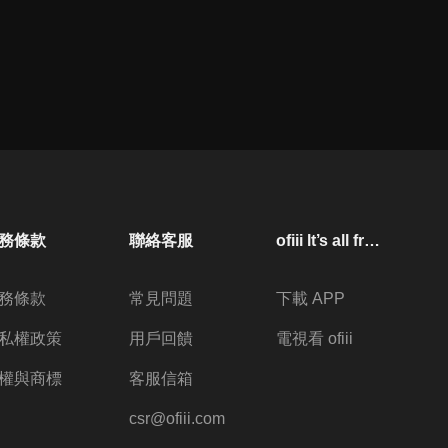
務條款
聯絡客服
ofiii lt’s all free
務條款
常見問題
下載 APP
私權政策
用戶回饋
電視看 ofiii
權與商標
客服信箱
csr@ofiii.com