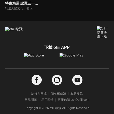
特會精選 認識三一神摯深的愛
精選天國文化、烈火特會、超自然大能與使徒性教會等特會，幫助我們更加明白神的心意，好讓我們的生命能走在神的道路上進入命定。
下載 ofiii APP
版權與商標
隱私權政策
服務條款
常見問題
用戶回饋
客服信箱 csr@ofiii.com
Copyright ©
2026
ofiii 歐飛 All Rights Reserved