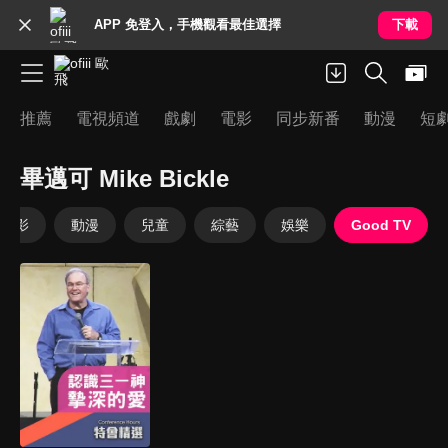
APP 免登入，手機觀看最佳選擇
下載
推薦
電視頻道
戲劇
電影
同步新番
動漫
短
畢邁可 Mike Bickle
電影
動漫
兒童
綜藝
娛樂
Good TV