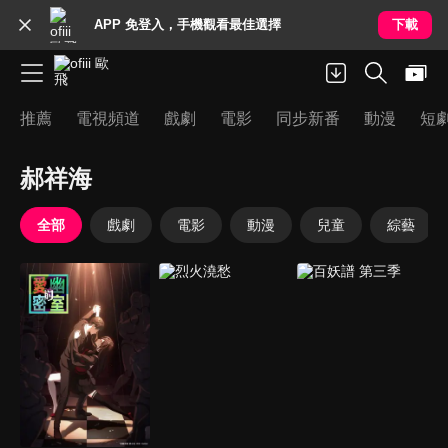
APP 免登入，手機觀看最佳選擇
下載
推薦
電視頻道
戲劇
電影
同步新番
動漫
短
郝祥海
全部
戲劇
電影
動漫
兒童
綜藝