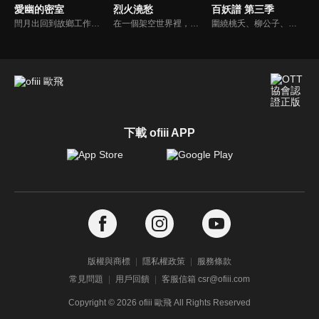
愛幽的密室
烈火澆愁
百妖譜 第三季
閆月出回到故鄉工作，在入職的公司裡認識了新的朋友，在一次進入XY密室館遊玩密室遊戲後，他發現自己被密室館的老闆許愛幽所吸引。然而，這卻是他陷入一個又一個詭異密室幻境的開始。與此同時，隨著閆月出與許愛幽的接觸，越來越多的事件接連發生在閆月出的身邊，這些事件甚至將他的朋友也捲入其中。
在一個架空世界裡，有一小群存在著“特殊能力”的人。他們不會在普通人面前暴露自己，並通過一個自治組織——異控中心，對各種特能造成的非自然事件進行管理，維護社會秩序。然而隨著時間流逝，特能人之間也出現了立場分化。有人想要守護和平，有人想利用特能攫取私利。矛盾，一觸即發。
圍繞桃夭、柳公子、磨牙一行在京師的遊歷。無論是桃夭與丁三四的互動，還是老張帶給柳公子跨越人生和廚藝的指點，亦或是磨牙面對傒囊時的左右為難，都讓一行人各自獲得新的成長。而同時，封無樂，陳白水等人也獲得各自的救贖，或許人生旅途就是這般互相影響，五味雜陳。
下載 ofiii APP
版權與商標
隱私權政策
服務條款
常見問題
用戶回饋
客服信箱 csr@ofiii.com
Copyright ©
2026
ofiii 歐飛 All Rights Reserved