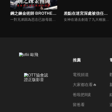
鋼之鍊金術師 BROTHERHOOD
差點在迷宮深處被信任的夥伴殺掉，但靠著天賜技能「無限扭蛋」獲得等級 9999 的夥伴，我要向前隊友和世界展開復仇＆「給他們好看！」
一對兄弟因為思念已故母親，觸犯了鍊金術的最高禁忌「人體鍊成」而失去一切。裝上機械鎧、有「鋼之鍊金術師」之稱號的哥哥愛德華·愛力克，以及靈魂被固定於鎧甲的弟弟阿爾馮斯──他們為了取回失去的東西，踏上尋找賢者之石的旅程。隨著接近賢者之石的真相、在巨大的陰謀中勇往直前。暗地活躍的非人類、徐徐露出本質的軍事國家亞美斯多利斯、受虐民眾的無比憎恨與復仇怨念、鍊金術帶來的種種悲劇……散於各點的悲劇，終將連成線，人民、甚至國家都會被捲入其中。
女神在過去創造了九大種族。人族是其中最為弱小，總是被譏笑的存在。人族少年萊特幸運地加入由九大種族組成的隊伍「種族集合」，度過了短暫的幸福時光。然而，那不過是轉瞬即逝的幻想。等待他的，是在世界上最大最兇險的迷宮「奈落」中遭到背叛。在奈落深淵中倖存的萊特，這時才知道自己的天賜技能「無限扭蛋」真正的力量。自絕望的深淵爬起，萊特築起最強的王國。憑藉獨一無二的天賜技能「無限扭蛋」，撼動世界的「復仇劇」即將揭幕！
推薦
電視頻道
大家都在看🔥
爸啦把8拔
留爸看