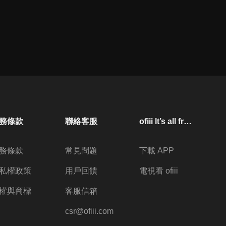
務條款
聯絡客服
ofiii lt’s all free
務條款
常見問題
下載 APP
私權政策
用戶回饋
電視看 ofiii
權與商標
客服信箱
csr@ofiii.com