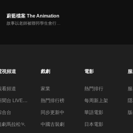
蔚藍檔案 The Animation
故事以老師被聯邦學生會行政官七神琳叫醒，得知聯邦學生會長突然失蹤開始。與面對前來直轄區質詢的學生組織幹部們見面後，老師指揮她們與越獄的逃犯們交戰，來到了夏萊所屬建築前。在夏萊的地下室裡，七神琳撿起地上的希迪姆的箱子交給老師。
電視頻道
戲劇
電影
服
觀看頻道
家業
熱門排行
服
新聞台 LIVE 直播
熱門排行榜
每周新上架
隱
綜合台
同步更新中
華語電影
版
追劇馬拉松🏃
中國古裝劇
日本電影