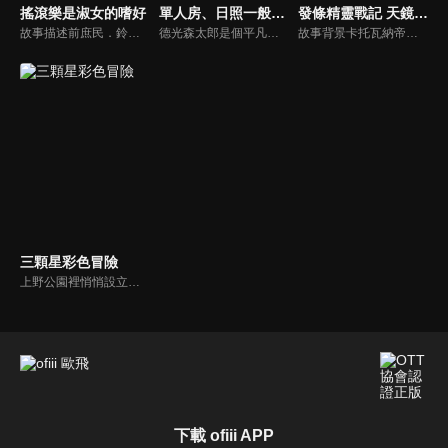
搖滾樂是淑女的嗜好
單人房、日照一般、附天使。
發條精靈戰記 天鏡的極北之星
故事描述前庶民．鈴之宮莉莉紗被迫在貴族女校過著拘謹的生活。她因再婚了的母親的願望，拚命努力地「裝作千金小姐」。然而某天，她被舊校舍傳來的聲音吸引？華麗端莊少女們的音樂青春譚就此開幕！
德光森太郎是個平凡的高中男生，因父母工作關係目前一個人住。一天他的住處陽台上竟躺了個可愛女孩飛羽，她自稱是天使，奉神明之命來到人界學習人類相關之事！森太郎半信半疑…此外高中同學小紬似乎也對森太郎有意思，還說要做便當給他吃，打工的餐廳也有個可愛女生說想跟他做朋友！
故事背景卡托瓦納帝國，是與鄰國處於戰爭狀態的大國。少年伊庫塔在外人眼中，一向是個愛睡午覺、遊手好閒、性喜漁色的傢伙，而這樣的「懶惰鬼」正因為某些內情，不情不願的準備參加高等軍官甄試。在當時，沒有任何人預料到這樣的他，日後竟搖身一變，成為帝國史上首屈一指的名將！
三顆星彩色冒險
上野公園裡悄悄設立了一個總部。那裡有三個國小女生——！沒錯，她們正是守護上野的正義團隊「COLORS」！結衣、小幸、琴葉三個人，今天也為了守護和平的上野的和平，日夜（騙人，只到傍晚）在大街小巷來回奔走！
下載 ofiii APP