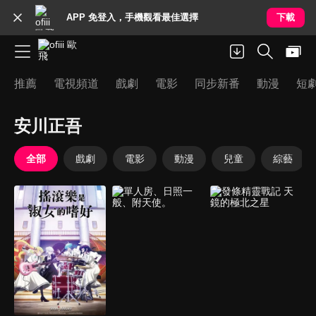
APP 免登入，手機觀看最佳選擇
下載
推薦
電視頻道
戲劇
電影
同步新番
動漫
短
安川正吾
全部
戲劇
電影
動漫
兒童
綜藝