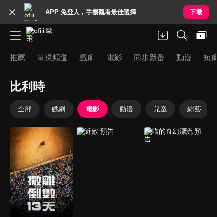
APP 免登入，手機觀看最佳選擇
下載
推薦
電視頻道
戲劇
電影
同步新番
動漫
短
比利時
全部
戲劇
電影
動漫
兒童
綜藝