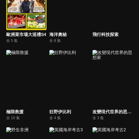
歐洲菜市場大巡禮S4
海洋奧秘
飛行科技探索
全 5 集
全 8 集
極限救援
狂野伊比利
改變現代世界的思想家
全 10 集
全 4 集
全 3 集