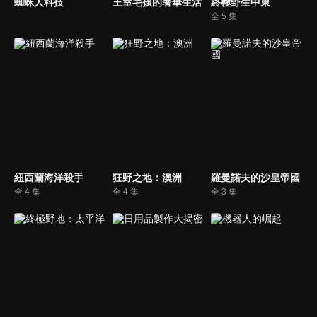
蜘蛛人科技
王室毛孩的奢華生活
終極野生中東
全 5 集
紐西蘭海洋殺手
狂野之地：澳洲
羅曼諾夫的沙皇帝國
全 4 集
全 4 集
全 3 集