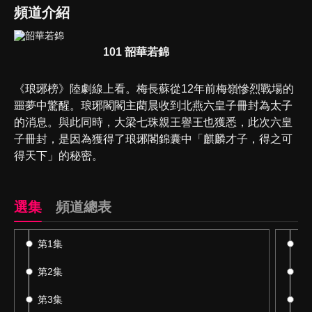
頻道介紹
101 韶華若錦
《琅琊榜》陸劇線上看。梅長蘇從12年前梅嶺慘烈戰場的
噩夢中驚醒。琅琊閣閣主藺晨收到北燕六皇子冊封為太子
的消息。與此同時，大梁七珠親王譽王也獲悉，此次六皇
子冊封，是因為獲得了琅琊閣錦囊中「麒麟才子，得之可
得天下」的秘密。
選集
頻道總表
第1集
第
第2集
第
第3集
第