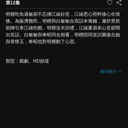
第12集
明檀吃魚過敏卻不忍拂江緒好意，江緒悉心照料後心生情
愫。為賑濟難民，明檀與白敏敏合寫話本籌錢，邀舒景然
助陣引來江緒吃醋。明檀送衣回禮，江緒畫眉表心意卻鬧
出笑話。白敏敏與奉昭同去相看，明檀陪同並試圖撮合她
與章懷玉，奉昭也對明檀動了心思。
類型
戲劇
HD頻道
顯示較少