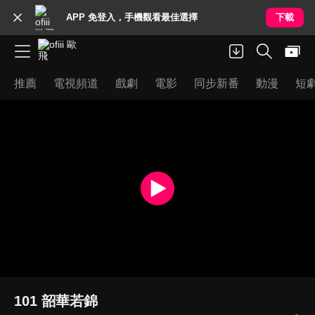
APP 免登入，手機觀看最佳選擇
下載
推薦
電視頻道
戲劇
電影
同步新番
動漫
短
101 韶華若錦