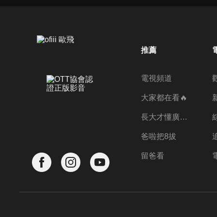
推薦
電視頻道
大家都在看🔥
長大才懂廣志的偉大
爸啦把8拔
留爸看