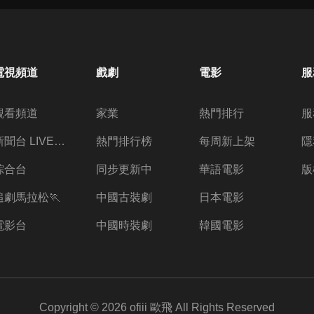
電視頻道
戲劇
電影
服
觀看頻道
家業
熱門排行
服
新聞台 LIVE 直播
熱門排行榜
每周新上架
隱
綜合台
同步更新中
華語電影
版
追劇馬拉松🏃
中國古裝劇
日本電影
電影台
中國時裝劇
韓國電影
Copyright ©
2026
ofiii 歐飛
All Rights Reserved