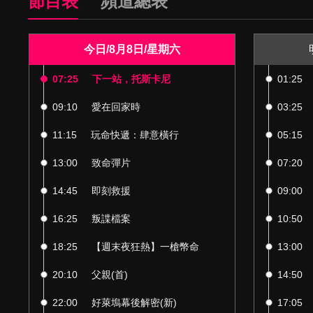
節目表
頻道總表
今日/8月8日/星期六
07:25
下一站，托斯卡尼
01:25
09:10
愛在回家時
03:25
11:15
玩命快遞：肆意橫行
05:15
13:00
致命彈片
07:20
14:45
即刻救援
09:00
16:25
叛諜檔案
10:50
18:25
【週末夜狂熱】一槍幣命
13:00
20:10
父親(首)
14:50
22:00
好萊塢幕後解密(新)
17:05