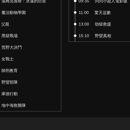
湯姆克魯斯：永遠的巨星
09:35
閃閃小超人電影版
魔法動物學園
11:00
驚天盜數
父親
13:00
劫獄救援
黑獄戰場
15:10
野蠻真相
荒野大決鬥
女戰士
師刑教育
野蠻部隊
庫德行動
地中海救難隊