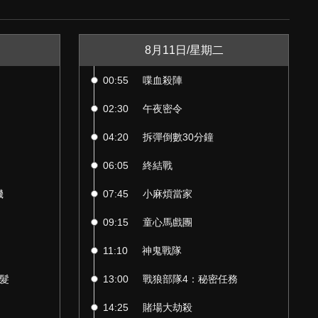
8月11日/星期二
00:55
喋血殺陣
02:30
午夜密令
04:20
拆彈倒數30分鐘
06:05
終結戰
機
07:45
小麻煩當家
09:15
童心馬戲團
11:10
神鬼戰隊
髮
13:00
戰狼部隊4：秘密任務
14:25
賭場大劫殺