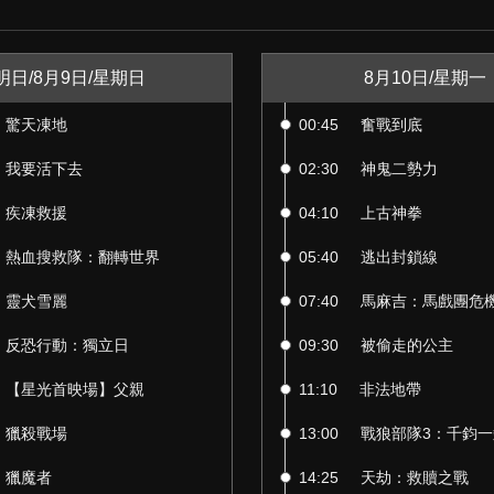
明日/8月9日/星期日
8月10日/星期一
驚天凍地
00:45
奮戰到底
我要活下去
02:30
神鬼二勢力
疾凍救援
04:10
上古神拳
熱血搜救隊：翻轉世界
05:40
逃出封鎖線
靈犬雪麗
07:40
馬麻吉：馬戲團危
反恐行動：獨立日
09:30
被偷走的公主
【星光首映場】父親
11:10
非法地帶
獵殺戰場
13:00
戰狼部隊3：千鈞一
獵魔者
14:25
天劫：救贖之戰