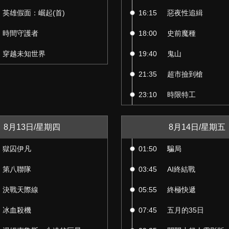
英雄假面：崛起(首)
16:15
惡夜性追緝
時間守護者
18:00
史前魔種
穿越未知世界
19:40
鬼山
21:35
超市撿到槍
23:10
時限特工
8月13日/星期四
8月14日/星期五
獄囚伊凡
01:50
騙局
第八聯隊
03:45
AI終結戰
決戰天際線
05:55
終極快遞
冰血殺機
07:45
五月的35日