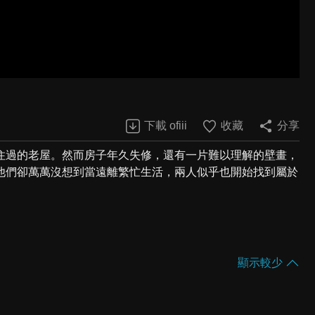
下載 ofiii
收藏
分享
住過的老屋。然而房子年久失修，還有一片難以理解的壁畫，
他們卻萬萬沒想到當遠離繁忙生活，兩人似乎也開始找到屬於
顯示較少