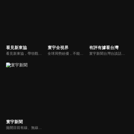
看見新東協
寰宇全視界
有評有據看台灣
看見新東協，帶領觀眾發現東協新市場、新思維，了解東南亞各國在地文化、政治、政策、並從數字看財經脈動，做最深入外資和本土產業投資分析，發掘您所不知道的東協新商機。
全球局勢紛擾，不能置身事外！主播任明玥主持，嶄新一季《寰宇全視界2.0》，集結各領域重磅嘉賓，犀利評論、深度視角，帶您洞悉世界局勢脈絡，開拓兩岸和國際新視野，《寰宇全視界2.0》，帶給您最具含金量的觀點。
寰宇新聞台灣台談話性節目《有評有據看台灣》節目跳脫來賓演繹的「浮誇情境式政論型態」，改採網路大數據點題，直視分析選情實相，帶您「有評、有據」的遍覽政經大小事。
寰宇新聞
拋開目前有線、無線電視台新聞的包袱和制式化內容，沒有絕對立場、沒有口水漫罵，永遠以「關心」、「貼心」、「用心」做最對的報導，是台灣獨一無二最專屬新聞頻道。