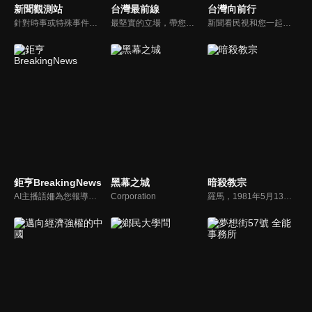
新聞觀測站
台灣最前線
台灣向前行
針對時事或特殊事件邀請來賓進行深度探討，或專訪各領域傑出人士。
最堅實的立場，帶您洞悉台灣新知。最專業的陣容，帶您打開『視』界。政治人民做主，一同掌握即實政壇資訊，『EYE』台灣的政論談話節目。
新聞看民視和您一起討論最新最熱的時事新聞！
鉅亨BreakingNews
黑幕之城
暗殺教宗
AI主播語姍為您報導【鉅亨Breaking News】！每週播報大事，讓新聞更貼近你！
Corporation
羅馬，1981年5月13日下午五點。教宗若望保祿二世乘坐一輛敞篷吉普車穿過聖彼得廣場，周圍是數千名歡呼的人群。突然，廣場上響起三聲槍響。教宗倒下了。這個被稱為「世紀之罪」的襲擊事件引發了前所未有的調查，帶來的問題卻多於答案。