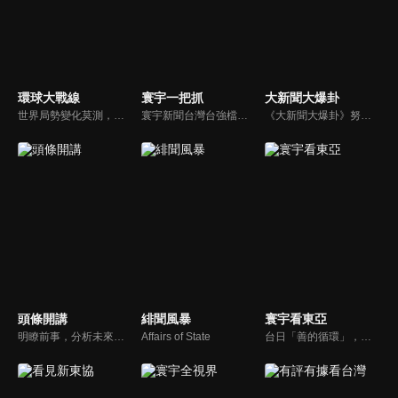
環球大戰線
寰宇一把抓
大新聞大爆卦
世界局勢變化莫測，你我都身在其中，國際之間合縱連橫，外交、政治、經濟、軍事、科技，無所不爭、無所不戰，《環球大戰線》全方位觀點，與您一起剖析戰略，走進環球競爭最前線！
寰宇新聞台灣台強檔政論節目《寰宇一把抓》，與您一起「抓新聞、抓時事、抓遍台灣政經大小事！由資深社會記者張炤和獨挑大樑主持。張炤和投入新聞前線多年，總是充滿活力的帶給觀眾台灣社會大小事，結合資深社會記者的見聞與觀點，激盪各路實力派專家點評，與您一起掌握政壇人事物即時動態與最新走勢。
《大新聞大爆卦》努力秉持著監督政府的精神，繼續在網路上努力說出事實。
頭條開講
緋聞風暴
寰宇看東亞
明瞭前事，分析未來走向，周玉琴告訴您沒想到的大小事背後真相。你不理政治，政治卻未必不會影響你！世界政治勢力結構快速改變，新時代降臨，舊思想如何進化，台灣新思路能否頂得住大國衝擊，最接近民意的聲音，都在《頭條開講》。
Affairs of State
台日「善的循環」，貨真價實？韓國文化，無堅不摧？台灣對於日韓的獨特情感，細膩且複雜，有美麗浪花，更有驚濤駭浪，寰宇新聞台全新節目《寰宇看東亞》，將和觀眾一起探訪台灣和日韓的真實連結，挖掘人物秘辛和內幕故事，剖析東亞政經局勢。