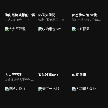
邁向經濟強權的中國
鄉民大學問
夢想街57號 全能事務所
在過去的40年中，中國發生了翻天覆地的變革，其發展規模和速度之快令人驚嘆。該國見證了有史以來最大規模的人口脫貧。那麼，一個貧困和落後的共產主義國家是如何變成全球資本主義的引擎呢？
鎖定「模仿天王」郭子乾，還有高顏值學霸大學生辛辣提問唷！全新優質節目都在NOWnews《鄉民大學問》！
關心全球趨勢，介紹產業新知，深入淺出分析，議題解說精闢。《夢想街57號 全能事務所》，帶您從台灣放眼世界！
大大平評理
政治琳龍SAY
52直播間
由資深媒體人平秀琳所主持的時事討論節目，針對大眾關心的議題，邀請關鍵人物或意見領袖上節目，從各種角度深入剖析，並藉由多人的觀點交流，讓新聞事件的真相掏深一點，幫助觀眾了解當下最熱門的新聞議題，期使本節目成為台灣理性討論時事的典範。