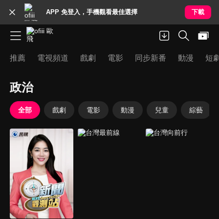
APP 免登入，手機觀看最佳選擇
下載
推薦
電視頻道
戲劇
電影
同步新番
動漫
短
政治
全部
戲劇
電影
動漫
兒童
綜藝