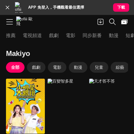
APP 免登入，手機觀看最佳選擇
下載
推薦
電視頻道
戲劇
電影
同步新番
動漫
短
Makiyo
全部
戲劇
電影
動漫
兒童
綜藝