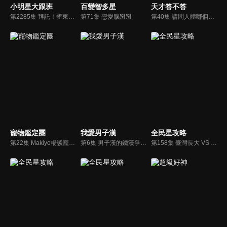
小明星大跟班
百變智多星
天才答不答
第2285集 拜託！髒東西離我遠一點！明星斷捨離自救大會！
第71集 戀愛腦掰掰
第40集 請問人體哪個部位不會長毛？
寵物鑑定團
我愛男子漢
全民星攻略
第22集 Makiyo暢談寵物經！寵物特別企劃 喜歡生氣轉圈的博美犬！
第6集 男子漢的鐵漢爭霸戰
第158集 臺灣長大 VS 留洋長大