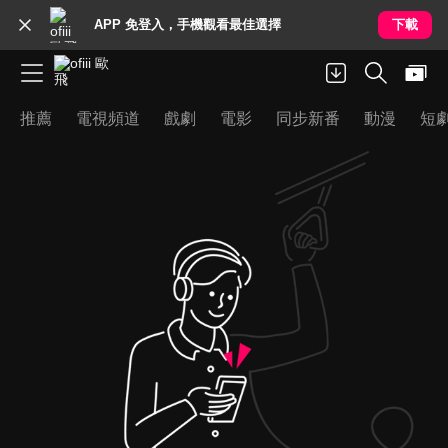
APP 免登入，手機觀看最佳選擇
下載
推薦
電視頻道
戲劇
電影
同步新番
動漫
短