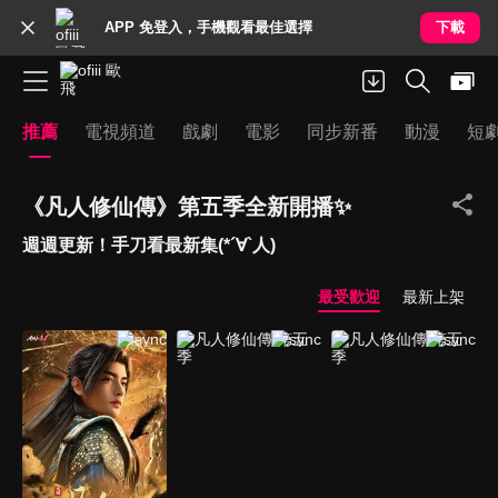
APP 免登入，手機觀看最佳選擇
下載
推薦
電視頻道
戲劇
電影
同步新番
動漫
短
《凡人修仙傳》第五季全新開播✨
週週更新！手刀看最新集(*´∀`人)
最受歡迎
最新上架