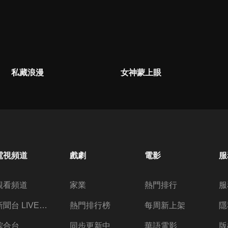
私藏浪漫
女神蒙上眼
電視頻道
戲劇
電影
服
觀看頻道
家業
熱門排行
服
新聞台 LIVE 直播
熱門排行榜
每周新上架
隱
綜合台
同步更新中
華語電影
版