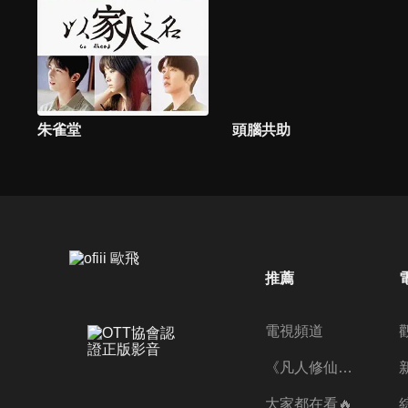
朱雀堂
頭腦共助
推薦
電視頻道
《凡人修仙傳》第五季全新開播✨
大家都在看🔥